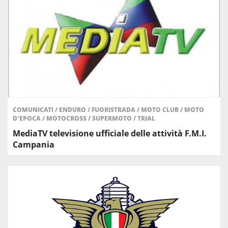
COMUNICATI
/
ENDURO
/
FUORISTRADA
/
MOTO CLUB
/
MOTO
D'EPOCA
/
MOTOCROSS
/
SUPERMOTO
/
TRIAL
MediaTV televisione ufficiale delle attività F.M.I.
Campania