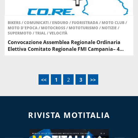
BIKERS
/
COMUNICATI
/
ENDURO
/
FUORISTRADA
/
MOTO CLUB
/
MOTO D'EPOCA
/
MOTOCROSS
/
MOTOTURISMO
/
NOTIZIE
/
SUPERMOTO
/
TRIAL
/
VELOCITÀ
Convocazione Assemblea Regionale Ordinaria
Elettiva Comitato Regionale FMI Campania– 4…
<<
1
2
3
>>
RIVISTA MOTITALIA