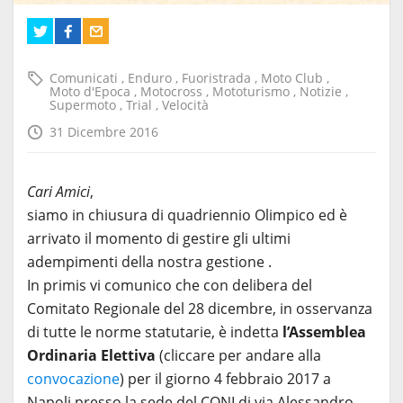
Comunicati
,
Enduro
,
Fuoristrada
,
Moto Club
,
Moto d'Epoca
,
Motocross
,
Mototurismo
,
Notizie
,
Supermoto
,
Trial
,
Velocità
31 Dicembre 2016
Cari Amici
,
siamo in chiusura di quadriennio Olimpico ed è
arrivato il momento di gestire gli ultimi
adempimenti della nostra gestione .
In primis vi comunico che con delibera del
Comitato Regionale del 28 dicembre, in osservanza
di tutte le norme statutarie, è indetta
l’Assemblea
Ordinaria Elettiva
(cliccare per andare alla
convocazione
) per il giorno 4 febbraio 2017 a
Napoli presso la sede del CONI di via Alessandro