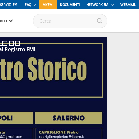
SERVIZI FMI
FAQ
MYFMI
DOCUMENTI
NETWORK FMI
WEBMAIL
NTI
.000
al Registro FMI