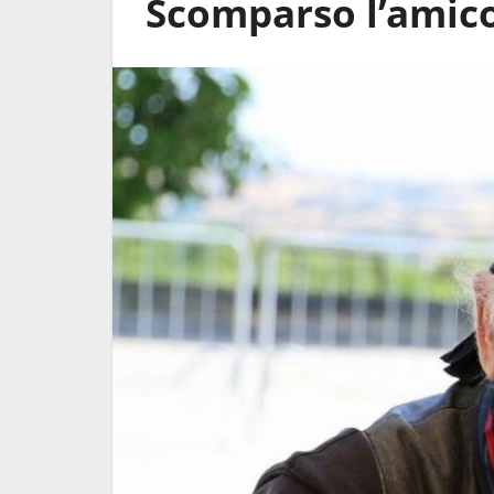
Scomparso l’amico
nia 18 - 19
Rievocazione dell'Arco di
Adriano - MC 0032 Santa M
Capua…
22 Giugno 2026