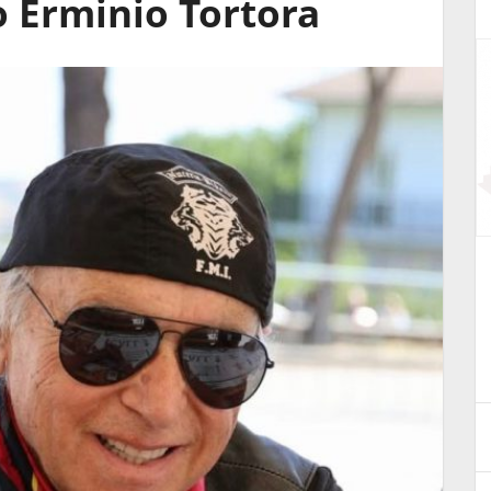
 Erminio Tortora
Benvenuti nella Valle - Free
aria
Sons Bikers
17 Giugno 2026