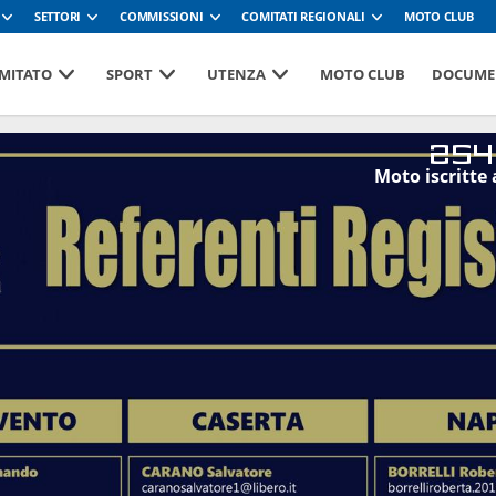
SETTORI
COMMISSIONI
COMITATI REGIONALI
MOTO CLUB
MITATO
SPORT
UTENZA
MOTO CLUB
DOCUME
254
Moto iscritte 